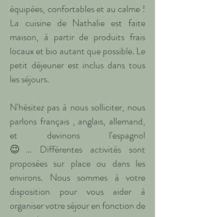
équipées, confortables et au calme !
La cuisine de Nathalie est faite
maison, à partir de produits frais
locaux et bio autant que possible. Le
petit déjeuner est inclus dans tous
les séjours.
N'hésitez pas à nous solliciter, nous
parlons français , anglais, allemand,
et devinons l'espagnol
😉...
Différentes activités sont
proposées sur place ou dans les
environs. Nous sommes à votre
disposition pour vous aider à
organiser votre séjour en fonction de