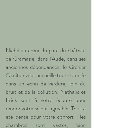
Niché au cœur du parc du château
de Gramazie, dans l'Aude, dans ses
anciennes dépendances, le Grenier
Occitan vous accueille toute l'année
dans un écrin de verdure, loin du
bruit et de la pollution. Nathalie et
Erick sont à votre écoute pour
rendre votre séjour agréable. Tout a
été pensé pour votre confort : les
chambres sont vastes, bien