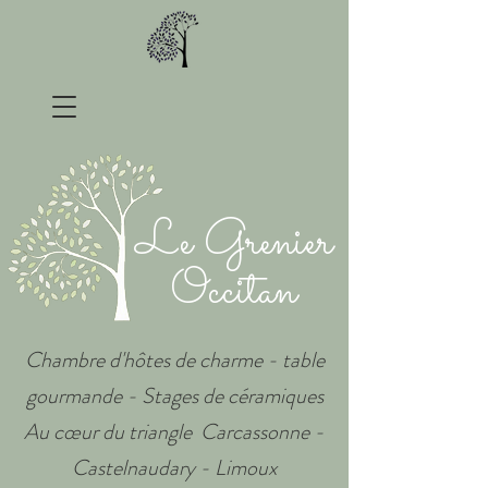
Le Grenier
Occitan
Chambre d'hôtes de charme - table
gourmande - Stages de céramiques
Au cœur du triangle Carcassonne -
Castelnaudary - Limoux